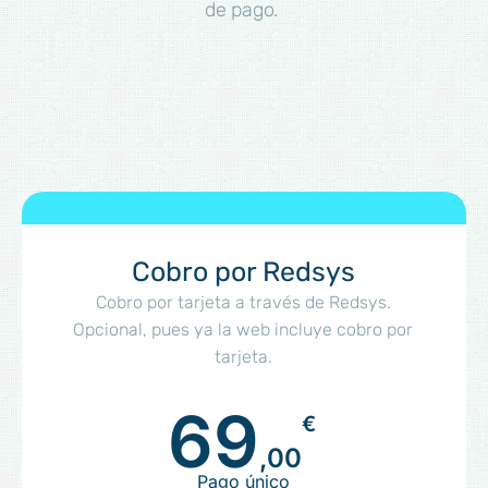
de pago.
Cobro por Redsys
Cobro por tarjeta a través de Redsys.
Opcional, pues ya la web incluye cobro por
tarjeta.
69
€
,00
Pago único