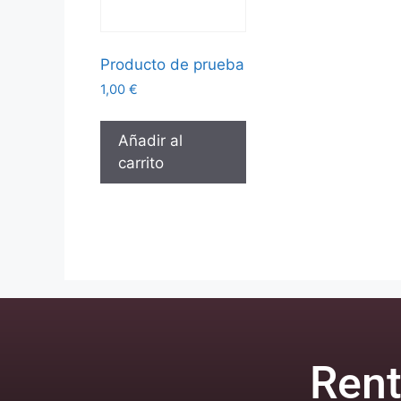
Producto de prueba
1,00
€
Añadir al
carrito
Rent