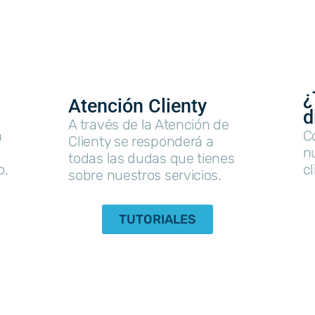
¿
Atención Clienty
d
A través de la Atención de
a
C
Clienty se responderá a
nu
todas las dudas que tienes
o.
cl
sobre nuestros servicios.
TUTORIALES