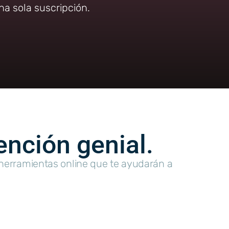
a sola suscripción.
ención genial.
 herramientas online que te ayudarán a