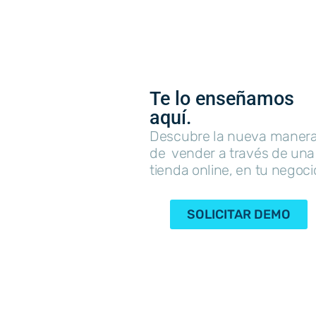
Te lo enseñamos
aquí.
Descubre la nueva maner
de vender a través de una
tienda online, en tu negoci
SOLICITAR DEMO