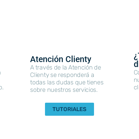
¿
Atención Clienty
d
A través de la Atención de
a
C
Clienty se responderá a
nu
todas las dudas que tienes
o.
cl
sobre nuestros servicios.
TUTORIALES