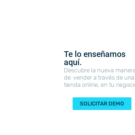
Te lo enseñamos
aquí.
Descubre la nueva maner
de vender a través de una
tienda online, en tu negoci
SOLICITAR DEMO