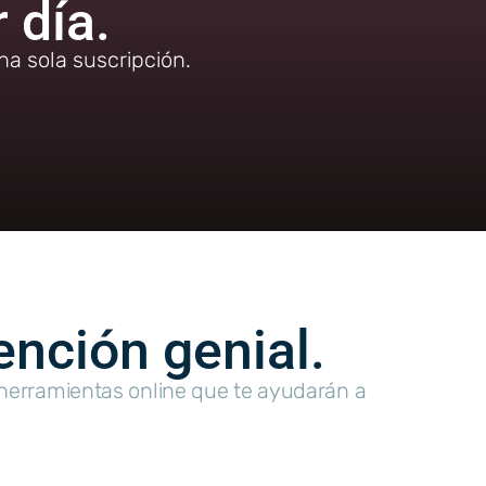
 día.
a sola suscripción.
ención genial.
 herramientas online que te ayudarán a