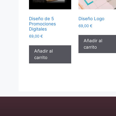
Diseño de 5
Diseño Logo
Promociones
69,00
€
Digitales
69,00
€
Añadir al
carrito
Añadir al
carrito